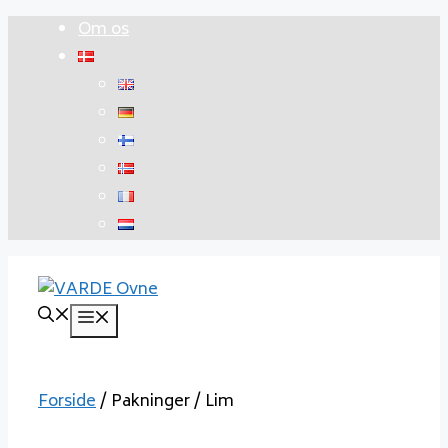
Hop
Om os
til
indhold
Menu
Forside
/ Pakninger / Lim