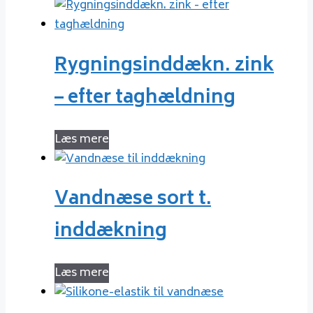
Rygningsinddækn. zink
– efter taghældning
Læs mere
Vandnæse sort t.
inddækning
Læs mere