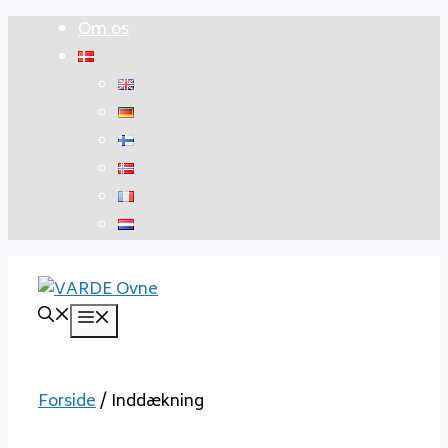
Hop
Om os
til
indhold
Menu
Forside
/ Inddækning