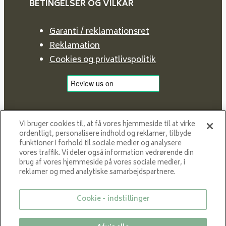
BETINGELSER OG VILKÅR
Garanti / reklamationsret
Reklamation
Cookies og privatlivspolitik
Vi bruger cookies til, at få vores hjemmeside til at virke
ordentligt, personalisere indhold og reklamer, tilbyde
funktioner i forhold til sociale medier og analysere
vores traffik. Vi deler også information vedrørende din
brug af vores hjemmeside på vores sociale medier, i
reklamer og med analytiske samarbejdspartnere.
Proud member of NIBE GROUP - a global organisation
that contributes
Cookie - indstillinger
to a smaller carbon footprint and better utilization of
energy.