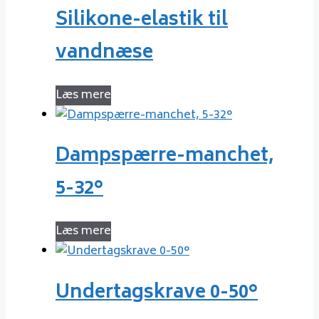
Silikone-elastik til
vandnæse
Læs mere
Dampspærre-manchet,
5-32°
Læs mere
Undertagskrave 0-50°