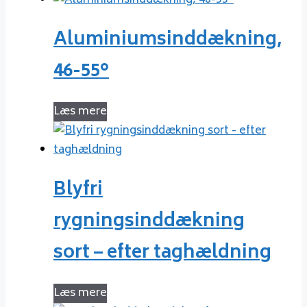
Aluminiumsinddækning,
46-55°
Læs mere
Blyfri
rygningsinddækning
sort – efter taghældning
Læs mere