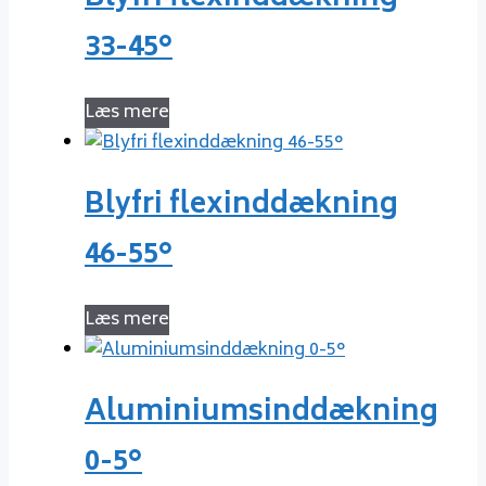
33-45°
Læs mere
Blyfri flexinddækning
46-55°
Læs mere
Aluminiumsinddækning
0-5°