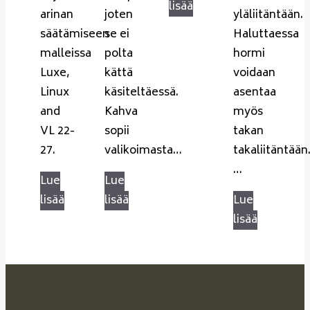
lisää
arinan
joten
yläliitäntään.
säätämiseen
se ei
Haluttaessa
malleissa
polta
hormi
Luxe,
kättä
voidaan
Linux
käsiteltäessä.
asentaa
and
Kahva
myös
VL 22-
sopii
takan
27.
valikoimasta…
takaliitäntään
…
Lue
Lue
lisää
lisää
Lue
lisää