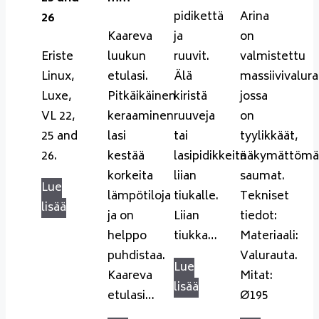
pidikettä
Arina
26
Kaareva
ja
on
Eriste
luukun
ruuvit.
valmistettu
Linux,
etulasi.
Älä
massiivivalur
Luxe,
Pitkäikäinen
kiristä
jossa
VL 22,
keraaminen
ruuveja
on
25 and
lasi
tai
tyylikkäät,
26.
kestää
lasipidikkeitä
näkymättömä
korkeita
liian
saumat.
Lue
lämpötiloja
tiukalle.
Tekniset
lisää
ja on
Liian
tiedot:
helppo
tiukka…
Materiaali:
puhdistaa.
Valurauta.
Lue
Kaareva
Mitat:
lisää
etulasi…
Ø195