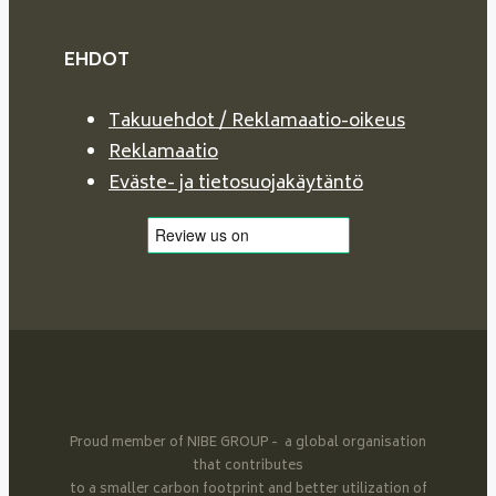
EHDOT
Takuuehdot / Reklamaatio-oikeus
Reklamaatio
Eväste- ja tietosuojakäytäntö
Proud member of NIBE GROUP - a global organisation
that contributes
to a smaller carbon footprint and better utilization of