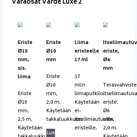
Varaosat Varde Luxe 2
Eriste
Eriste
Liima
Itseliimautu
Ø10
Ø10
eristeelle
eriste,
mm,
mm
17 ml
Ø6
sis.
mm
Eriste
17
liima
Ø10
ml:n
Teräsvahviste
Eriste
mm,
liimaputkilo.
itseliimautuv
Ø10
2,0 m.
Käytetään
eriste.
mm,
Käytetään
ei-
Ø6
2,5 m.
takkaluukkuun.
itseliimautuville
mm,
Käytetään
eristeille.
2,0 m.
Lue
takkaluukkuun.
Käytetään