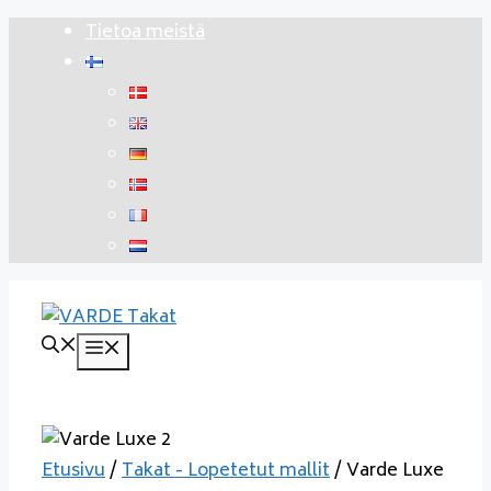
Siirry
Tietoa meistä
sisältöön
Valikko
Etusivu
/
Takat - Lopetetut mallit
/ Varde Luxe