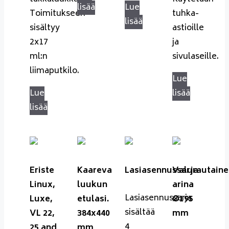
lisää
Lue
Toimitukseen
tuhka-
lisää
sisältyy
astioille
2x17
ja
ml:n
sivulaseille.
liimaputkilo.
Lue
Lue
lisää
lisää
Eriste
Kaareva
Lasiasennussarja
Valurautaine
Linux,
luukun
arina
Lasiasennussarja
Luxe,
etulasi.
Ø195
sisältää
VL 22,
384x440
mm
4
25 and
mm