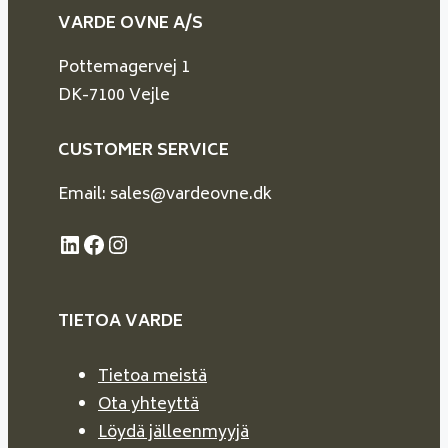
VARDE OVNE A/S
Pottemagervej 1
DK-7100 Vejle
CUSTOMER SERVICE
Email: sales@vardeovne.dk
LinkedIn
Facebook
Instagram
TIETOA VARDE
Tietoa meistä
Ota yhteyttä
Löydä jälleenmyyjä