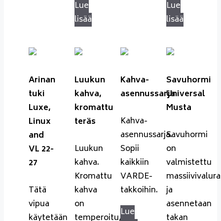
Lue
Lue
lisää
lisää
Arinan
Luukun
Kahva-
Savuhormi
tuki
kahva,
asennussarja
Universal
Luxe,
kromattu
Musta
Kahva-
Linux
teräs
asennussarja.
Savuhormi
and
Luukun
Sopii
on
VL 22-
kahva.
kaikkiin
valmistettu
27
Kromattu
VARDE-
massiivivalur
Tätä
kahva
takkoihin.
ja
vipua
on
asennetaan
Lue
käytetään
temperoitu,
takan