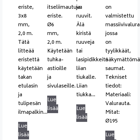
eriste,
itseliimautuva
ja
on
3x8
eriste.
ruuvit.
valmistettu
mm,
Ø6
Älä
massiivivalur
2,0 m.
mm,
kiristä
jossa
Tätä
2,0 m.
ruuveja
on
litteää
Käytetään
tai
tyylikkäät,
eristettä
tuhka-
lasipidikkeitä
näkymättömä
käytetään
astioille
liian
saumat.
takan
ja
tiukalle.
Tekniset
etulasin
sivulaseille.
Liian
tiedot:
ja
tiukka…
Materiaali:
Lue
tulipesän
Valurauta.
lisää
Lue
ilmapalkin…
Mitat:
lisää
Ø195
Lue
lisää
Lue