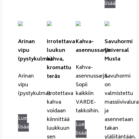
lisää
Arinan
Irrotettava
Kahva-
Savuhormi
vipu
luukun
asennussarja
Universal
(pystykulma)
kahva,
Musta
Kahva-
kromattu
Arinan
asennussarja.
Savuhormi
teräs
vipu
Sopii
on
(pystykulma).
Irrotettava
kaikkiin
valmistettu
kahva
VARDE-
massiivivalur
voidaan
takkoihin.
ja
Lue
kiinnittää
asennetaan
Lue
lisää
luukkuun
takan
lisää
sen
yläliitäntään.