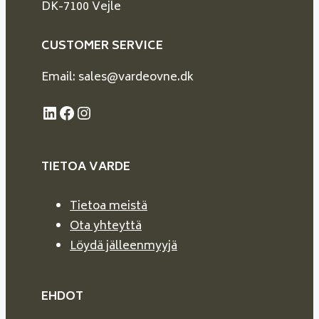
DK-7100 Vejle
CUSTOMER SERVICE
Email: sales@vardeovne.dk
LinkedIn
Facebook
Instagram
TIETOA VARDE
Tietoa meistä
Ota yhteyttä
Löydä jälleenmyyjä
EHDOT