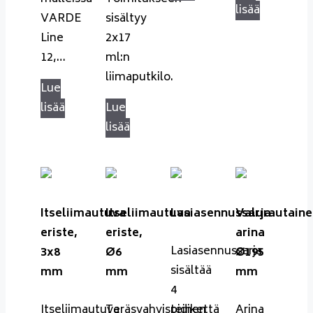
lisää
VARDE
sisältyy
Line
2x17
12,…
ml:n
liimaputkilo.
Lue
lisää
Lue
lisää
Itseliimautuva
Itseliimautuva
Lasiasennussarja
Valurautaine
eriste,
eriste,
arina
Lasiasennussarja
3x8
Ø6
Ø195
sisältää
mm
mm
mm
4
Itseliimautuva
Teräsvahvisteinen
pidikettä
Arina