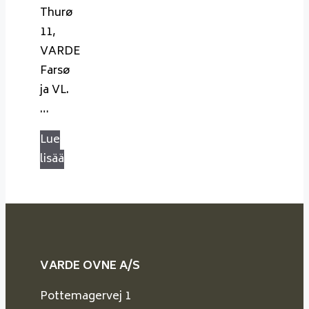
Thurø
11,
VARDE
Farsø
ja VL.
…
Lue
lisää
VARDE OVNE A/S
Pottemagervej 1