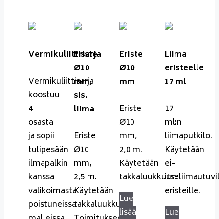
Vermikuliittisarja
Eriste
Eriste
Liima
Ø10
Ø10
eristeelle
Vermikuliittisarja
mm,
mm
17 ml
koostuu
sis.
4
Eriste
17
liima
osasta
Ø10
ml:n
ja sopii
Eriste
mm,
liimaputkilo.
tulipesään
Ø10
2,0 m.
Käytetään
ilmapalkin
mm,
Käytetään
ei-
kanssa
2,5 m.
takkaluukkuun.
itseliimautuvi
valikoimasta
Käytetään
eristeille.
Lue
poistuneissa
takkaluukkuun.
lisää
Lue
malleissa
Toimitukseen