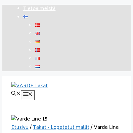
Siirry
Tietoa meistä
sisältöön
Valikko
Etusivu
/
Takat - Lopetetut mallit
/ Varde Line