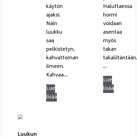
käytön
Haluttaessa
ajaksi.
hormi
Näin
voidaan
luukku
asentaa
saa
myös
pelkistetyn,
takan
kahvattoman
takaliitäntään
ilmeen.
…
Kahvaa…
Lue
Lue
lisää
lisää
Luukun