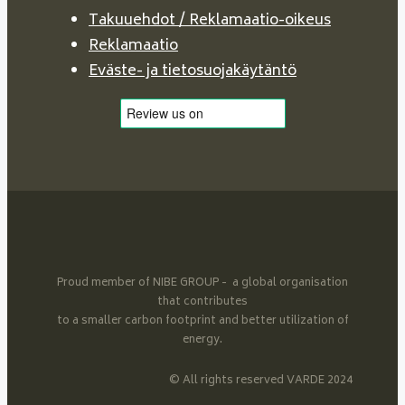
Takuuehdot / Reklamaatio-oikeus
Reklamaatio
Eväste- ja tietosuojakäytäntö
Proud member of NIBE GROUP - a global organisation
that contributes
to a smaller carbon footprint and better utilization of
energy.
© All rights reserved VARDE 2024