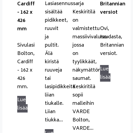
Lasiasennussarja
Cardiff
Britannian
sisältää
Keskiritilä
- 162 x
versiot
pidikkeet,
on
426
ruuvit
valmistettu
Ovi,
mm
ja
massiivivaluraudasta,
Iso-
Sivulasi
pultit.
jossa
Britannian
Bolton,
Älä
on
versiot.
Cardiff
kiristä
tyylikkäät,
Lue
- 162 x
ruuveja
näkymättömät
lisää
426
tai
saumat.
mm.
lasipidikkeitä
Keskiritilä
liian
sopii
Lue
tiukalle.
malleihin
lisää
Liian
VARDE
tiukka…
Bolton,
VARDE…