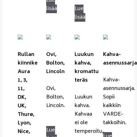
Lue
lisää
Lue
lisää
Rullan
Ovi,
Luukun
Kahva-
kiinnike
Bolton,
kahva,
asennussarja
Aura
Lincoln
kromattu
Kahva-
1, 3,
teräs
Ovi,
asennussarja.
11,
Bolton,
Luukun
Sopii
DK,
Lincoln.
kahva.
kaikkiin
UK,
Kahvaa
VARDE-
Thurø,
ei ole
takkoihin.
Lyon,
Lue
temperoitu,
Nice,
Lue