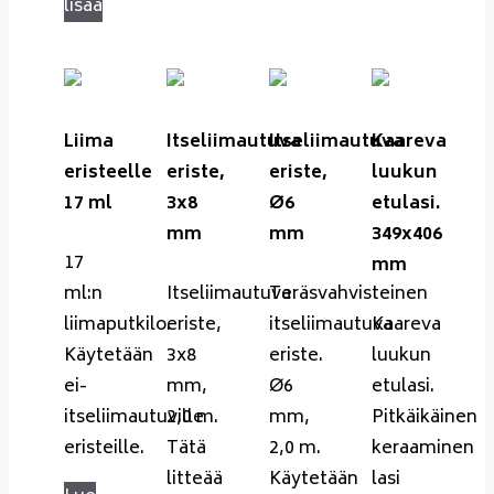
lisää
Liima
Itseliimautuva
Itseliimautuva
Kaareva
eristeelle
eriste,
eriste,
luukun
17 ml
3x8
Ø6
etulasi.
mm
mm
349x406
17
mm
ml:n
Itseliimautuva
Teräsvahvisteinen
liimaputkilo.
eriste,
itseliimautuva
Kaareva
Käytetään
3x8
eriste.
luukun
ei-
mm,
Ø6
etulasi.
itseliimautuville
2,0 m.
mm,
Pitkäikäinen
eristeille.
Tätä
2,0 m.
keraaminen
litteää
Käytetään
lasi