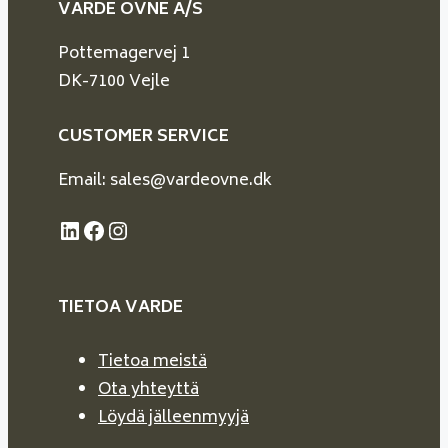
VARDE OVNE A/S
Pottemagervej 1
DK-7100 Vejle
CUSTOMER SERVICE
Email: sales@vardeovne.dk
LinkedIn
Facebook
Instagram
TIETOA VARDE
Tietoa meistä
Ota yhteyttä
Löydä jälleenmyyjä