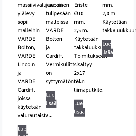
massiivivalurautainen
ja sopii
Eriste
mm,
ylälevy
tulipesään
Ø10
2,0 m.
sopii
malleissa
mm,
Käytetään
malleihin
VARDE
2,5 m.
takkaluukkuu
VARDE
Bolton
Käytetään
Lue
Bolton,
ja
takkaluukkuun.
lisää
VARDE
Cardiff.
Toimitukseen
Lincoln
Vermikuliitti
sisältyy
ja
on
2x17
VARDE
syttymätöntä…
ml:n
Cardiff,
liimaputkilo.
Lue
joissa
lisää
Lue
käytetään
lisää
valurautaista…
Lue