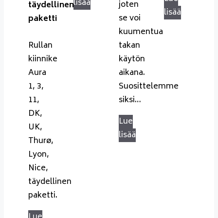
lisää
joten
täydellinen
lisää
se voi
paketti
kuumentua
Rullan
takan
kiinnike
käytön
Aura
aikana.
1, 3,
Suosittelemme
11,
siksi…
DK,
Lue
UK,
lisää
Thurø,
Lyon,
Nice,
täydellinen
paketti.
Lue