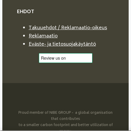
EHDOT
Takuuehdot / Reklamaatio-oikeus
Reklamaatio
Eväste- ja tietosuojakäytäntö
Proud member of NIBE GROUP - a global organisation
that contributes
to a smaller carbon footprint and better utilization of