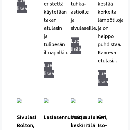
Lue
eristettä
tuhka-
kestää
lisää
käytetään
astioille
korkeita
takan
ja
lämpötiloja
etulasin
sivulaseille.
ja on
ja
helppo
Lue
tulipesän
puhdistaa.
lisää
ilmapalkin…
Kaareva
etulasi…
Lue
lisää
Lue
lisää
Sivulasi
Lasiasennussarja
Valurautainen
Ovi,
Bolton,
keskiritilä
Iso-