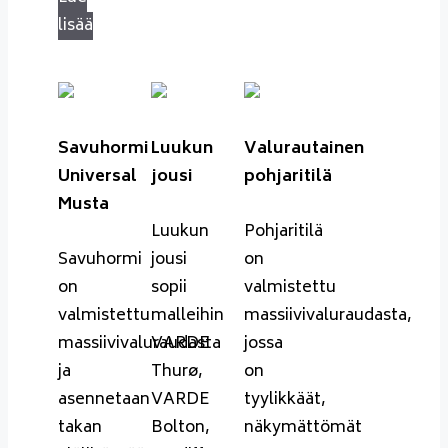
lisää
Savuhormi
Luukun
Valurautainen
Universal
jousi
pohjaritilä
Musta
Luukun
Pohjaritilä
Savuhormi
jousi
on
on
sopii
valmistettu
valmistettu
malleihin
massiivivaluraudasta,
massiivivaluraudasta
VARDE
jossa
ja
Thurø,
on
asennetaan
VARDE
tyylikkäät,
takan
Bolton,
näkymättömät