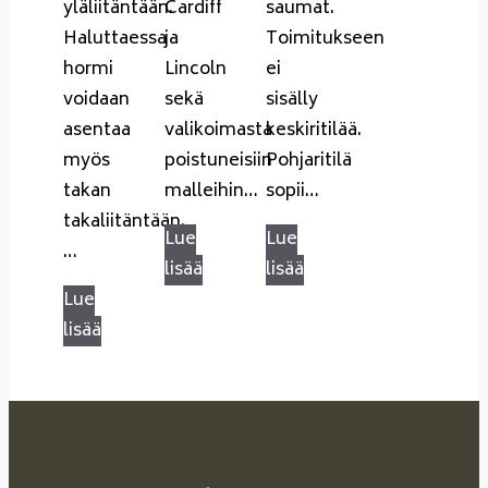
yläliitäntään.
Cardiff
saumat.
Haluttaessa
ja
Toimitukseen
hormi
Lincoln
ei
voidaan
sekä
sisälly
asentaa
valikoimasta
keskiritilää.
myös
poistuneisiin
Pohjaritilä
takan
malleihin…
sopii…
takaliitäntään.
Lue
Lue
…
lisää
lisää
Lue
lisää