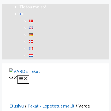
Siirry
Tietoa meistä
sisältöön
Valikko
Etusivu
/
Takat - Lopetetut mallit
/ Varde