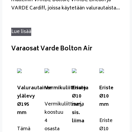
malleihin VARDE Bolton, VARDE Lincoln ja
VARDE Cardiff, joissa käytetään valurautaista…
Lue lisää
Varaosat Varde Bolton Air
Valurautainen
Vermikuliittisarja
Eriste
Eriste
ylälevy
Ø10
Ø10
Vermikuliittisarja
Ø195
mm,
mm
koostuu
mm
sis.
4
Eriste
liima
Tämä
osasta
Ø10