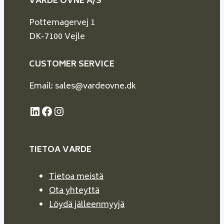
VARDE OVNE A/S
Pottemagervej 1
DK-7100 Vejle
CUSTOMER SERVICE
Email: sales@vardeovne.dk
LinkedIn
Facebook
Instagram
TIETOA VARDE
Tietoa meistä
Ota yhteyttä
Löydä jälleenmyyjä