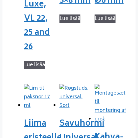
3×8 mm
Ø6 mm
Luxe,
VL 22,
Lue lisää
Lue lisää
25 and
26
Lue lisää
Liima
Savuhormi
Kahva-
eristeelle
Universal