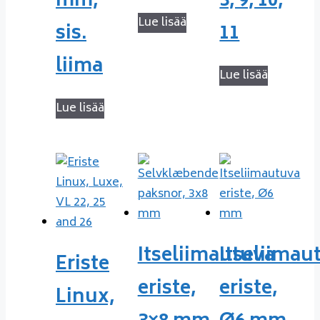
mm,
3, 9, 10,
Lue lisää
sis.
11
liima
Lue lisää
Lue lisää
Itseliimautuva
Itseliimau
Eriste
eriste,
eriste,
Linux,