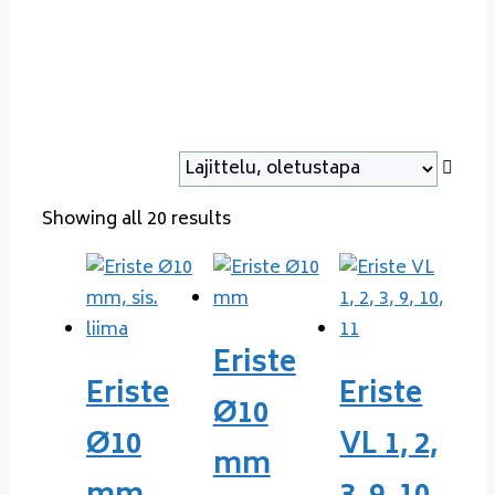
Showing all 20 results
Eriste
Eriste
Eriste
Ø10
Ø10
VL 1, 2,
mm