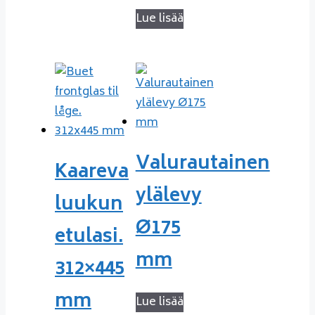
Lue lisää
Valurautainen
Kaareva
ylälevy
luukun
Ø175
etulasi.
mm
312×445
mm
Lue lisää