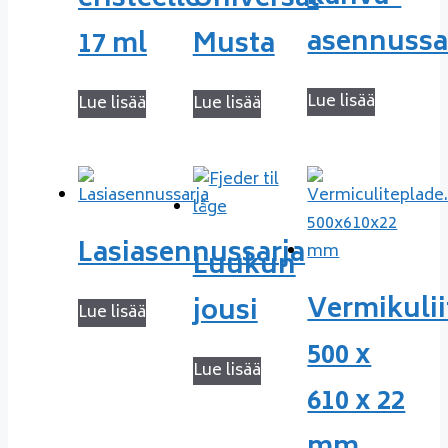
asennussa
17 ml
Musta
Lue lisää
Lue lisää
Lue lisää
Lasiasennussarja
Luukun
Vermikuliit
jousi
Lue lisää
500 x
Lue lisää
610 x 22