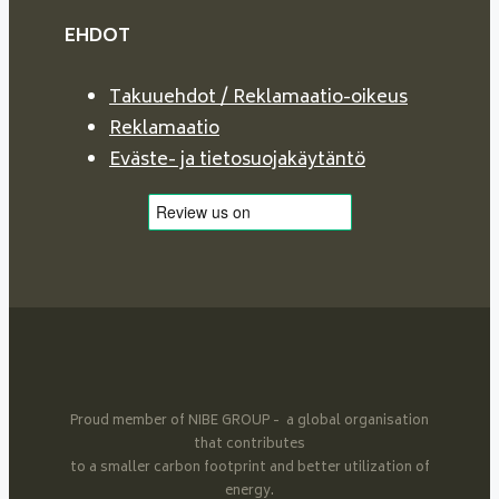
EHDOT
Takuuehdot / Reklamaatio-oikeus
Reklamaatio
Eväste- ja tietosuojakäytäntö
Proud member of NIBE GROUP - a global organisation
that contributes
to a smaller carbon footprint and better utilization of
energy.