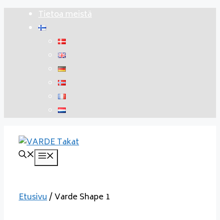
Siirry
Tietoa meistä
sisältöön
Valikko
Etusivu
/ Varde Shape 1