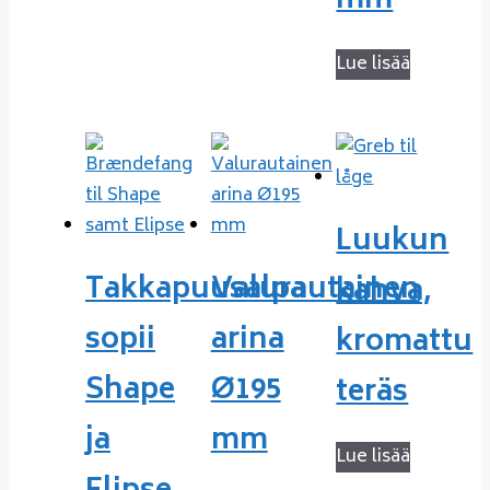
mm
Lue lisää
Luukun
Takkapuusalpa
Valurautainen
kahva,
sopii
arina
kromattu
Shape
Ø195
teräs
ja
mm
Lue lisää