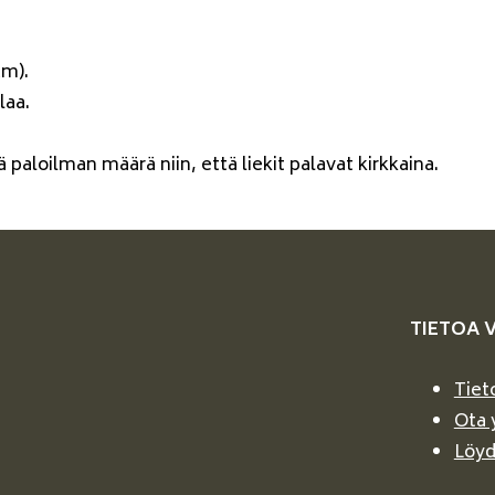
cm).
laa.
ä paloilman määrä niin, että liekit palavat kirkkaina.
TIETOA 
Tiet
Ota 
Löyd