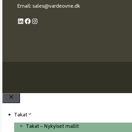
Email: sales@vardeovne.dk
LinkedIn
Facebook
Instagram
Sulje
Takat
Takat – Nykyiset mallit