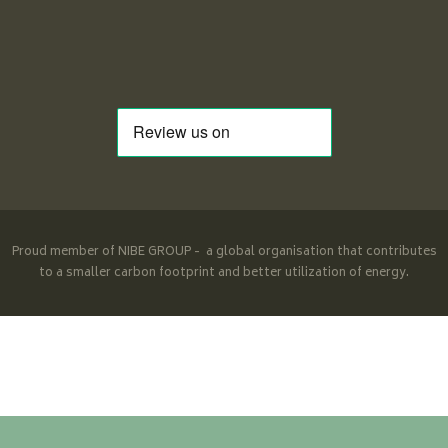
Proud member of NIBE GROUP - a global organisation that contributes
to a smaller carbon footprint and better utilization of energy.