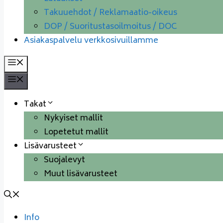
Takuuehdot / Reklamaatio-oikeus
DOP / Suoritustasoilmoitus / DOC
Asiakaspalvelu verkkosivuillamme
Valikko
Valikko
Takat
Nykyiset mallit
Lopetetut mallit
Lisävarusteet
Suojalevyt
Muut lisävarusteet
Info