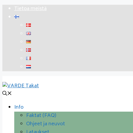
Siirry
Tietoa meistä
sisältöön
Info
Faktat (FAQ)
Ohjeet ja neuvot
Lataukset