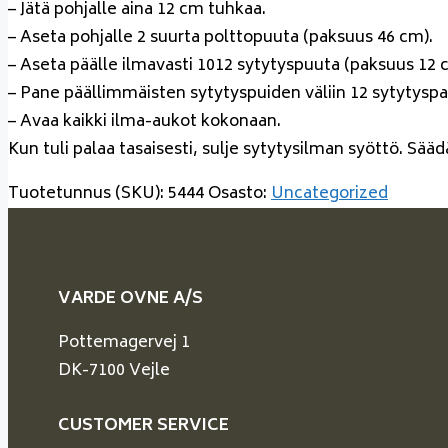
– Jätä pohjalle aina 12 cm tuhkaa.
– Aseta pohjalle 2 suurta polttopuuta (paksuus 46 cm).
– Aseta päälle ilmavasti 1012 sytytyspuuta (paksuus 12 
– Pane päällimmäisten sytytyspuiden väliin 12 sytytyspa
– Avaa kaikki ilma-aukot kokonaan.
Kun tuli palaa tasaisesti, sulje sytytysilman syöttö. Sääd
Tuotetunnus (SKU):
5444
Osasto:
Uncategorized
VARDE OVNE A/S
Pottemagervej 1
DK-7100 Vejle
CUSTOMER SERVICE