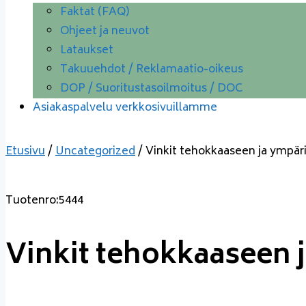
Faktat (FAQ)
Ohjeet ja neuvot
Lataukset
Takuuehdot / Reklamaatio-oikeus
DOP / Suoritustasoilmoitus / DOC
Asiakaspalvelu verkkosivuillamme
Etusivu
/
Uncategorized
/ Vinkit tehokkaaseen ja ympäri
Tuotenro:5444
Vinkit tehokkaaseen j