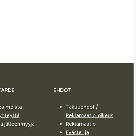
VARDE
EHDOT
oa meistä
Takuuehdot /
yhteyttä
Reklamaatio-oikeus
ä jälleenmyyjä
Reklamaatio
Eväste- ja