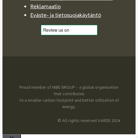
Reklamaatio
Eväste- ja tietosuojakäytäntö
Proud member of NIBE GROUP - a global organisation
that contributes
to a smaller carbon footprint and better utilization of
energy.
© All rights reserved VARDE 2024