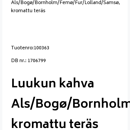
Als/Bogø/Bornholm/Femø/Fur/Lolland/Samsø,
kromattu teräs
Tuotenro:100363
DB nr.: 1706799
Luukun kahva
Als/Bogø/Bornholm
kromattu teräs