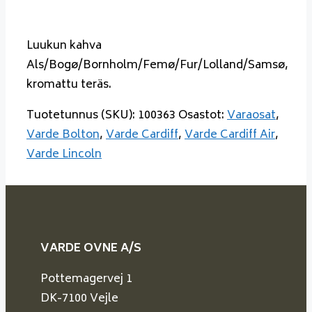
Luukun kahva
Als/Bogø/Bornholm/Femø/Fur/Lolland/Samsø,
kromattu teräs.
Tuotetunnus (SKU):
100363
Osastot:
Varaosat
,
Varde Bolton
,
Varde Cardiff
,
Varde Cardiff Air
,
Varde Lincoln
VARDE OVNE A/S
Pottemagervej 1
DK-7100 Vejle