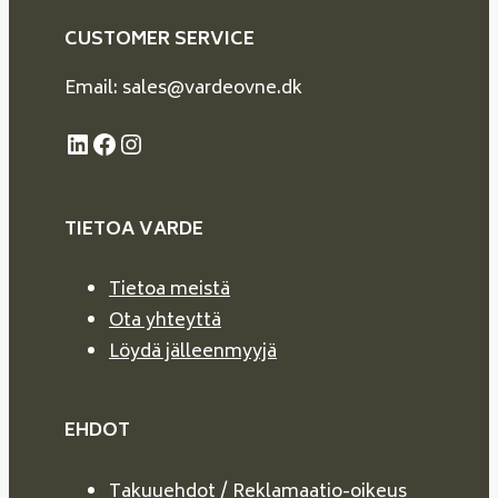
CUSTOMER SERVICE
Email: sales@vardeovne.dk
LinkedIn
Facebook
Instagram
TIETOA VARDE
Tietoa meistä
Ota yhteyttä
Löydä jälleenmyyjä
EHDOT
Takuuehdot / Reklamaatio-oikeus