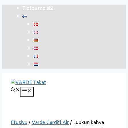
Siirry
Tietoa meistä
sisältöön
Valikko
Etusivu
/
Varde Cardiff Air
/ Luukun kahva