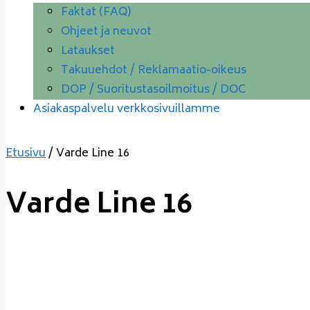
Faktat (FAQ)
Ohjeet ja neuvot
Lataukset
Takuuehdot / Reklamaatio-oikeus
DOP / Suoritustasoilmoitus / DOC
Asiakaspalvelu verkkosivuillamme
Etusivu
/ Varde Line 16
Varde Line 16