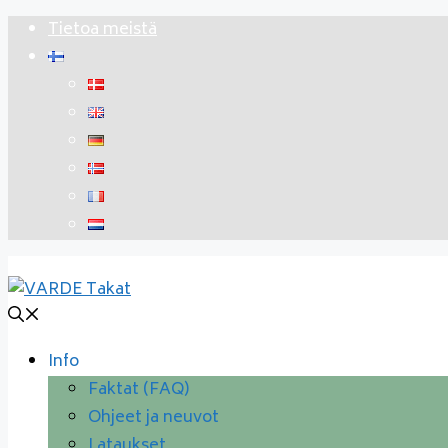
Siirry
Tietoa meistä
sisältöön
Info
Faktat (FAQ)
Ohjeet ja neuvot
Lataukset