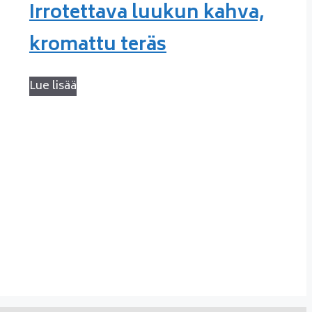
Irrotettava luukun kahva,
kromattu teräs
Lue lisää