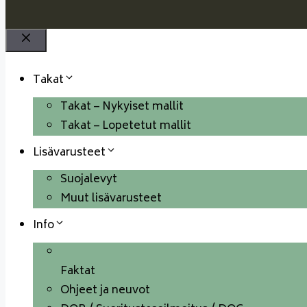
Sulje
Takat
Takat – Nykyiset mallit
Takat – Lopetetut mallit
Lisävarusteet
Suojalevyt
Muut lisävarusteet
Info
Faktat
Ohjeet ja neuvot