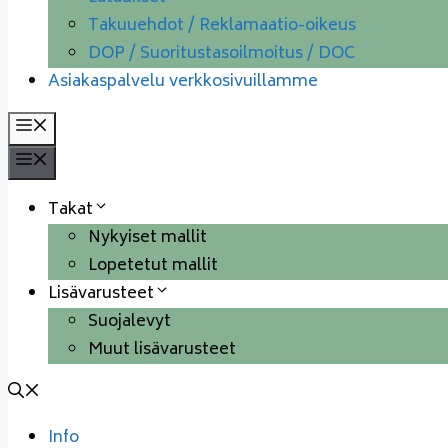
Takuuehdot / Reklamaatio-oikeus
DOP / Suoritustasoilmoitus / DOC
Asiakaspalvelu verkkosivuillamme
Valikko
Valikko
Takat
Nykyiset mallit
Lopetetut mallit
Lisävarusteet
Suojalevyt
Muut lisävarusteet
Info