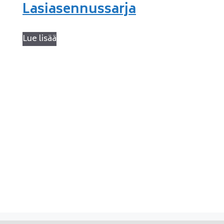
Lasiasennussarja
Lue lisää