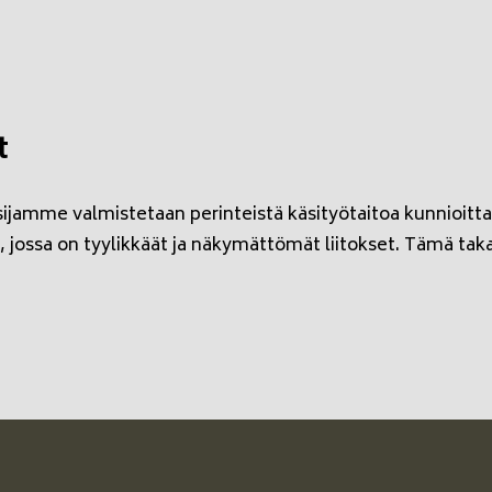
t
sijamme valmistetaan perinteistä käsityötaitoa kunnioittaen
a, jossa on tyylikkäät ja näkymättömät liitokset. Tämä tak