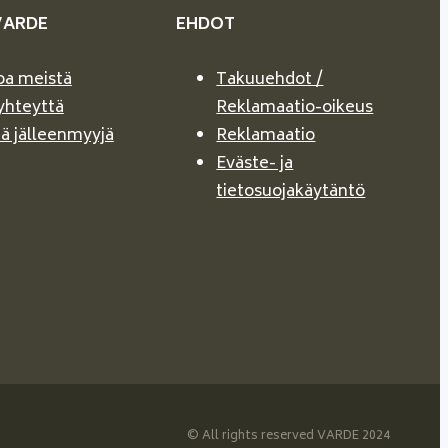
VARDE
EHDOT
oa meistä
Takuuehdot /
yhteyttä
Reklamaatio-oikeus
ä jälleenmyyjä
Reklamaatio
Eväste- ja
tietosuojakäytäntö
© All rights reserved VARDE 2024