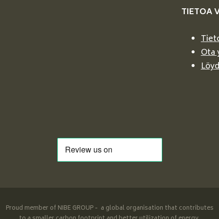
TIETOA 
Tiet
Ota 
Löyd
Proud member of NIBE GROUP - a global organisation that contributes
to a smaller carbon footprint and better utilization of energy.