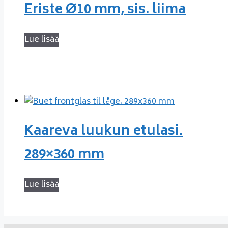
Eriste Ø10 mm, sis. liima
Lue lisää
Kaareva luukun etulasi.
289×360 mm
Lue lisää